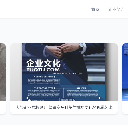
首页
企业简介
大气企业展板设计 塑造商务精英与成功文化的视觉艺术