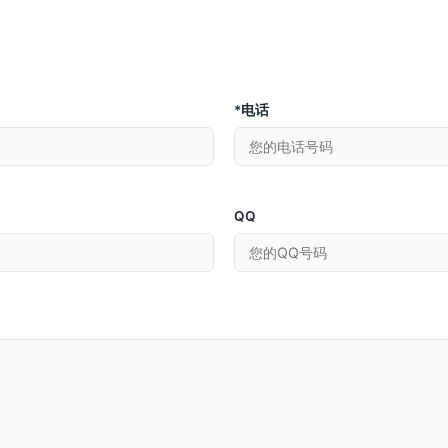
*电话
QQ