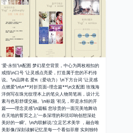
‘爱·永恒’\n配图 梦幻星空背景，中心为两枚相扣的
戒指\n口号 ‘让灵感点亮爱，打造属于您的不朽传
说。’\n品牌名 爱π（爱动力）\n下方台词 ‘让灵感
点燃爱’\n\n**对折页面-理念篇**\n文配图 玫瑰海
洋倒写在珠光纹理本上的笔尖人物简笔画，设计元
素与色彩舒缓交融。\n标题 ‘初见，即是永恒的开
篇——理念灵感’\n篇幅 您珍贵的一面完美地舞动
在天地的誓页之上‘一条深埋的和弦叩响创想深处
美好的一瞬’。\n内联解说:'立足艺术美学 ，融合唯
美影像/深刻读解记忆里每一个看似菲靡 实则独特