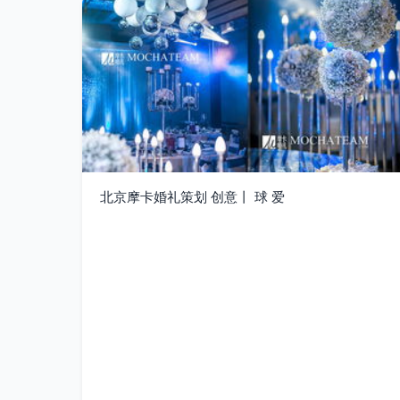
北京摩卡婚礼策划 创意丨 球 爱