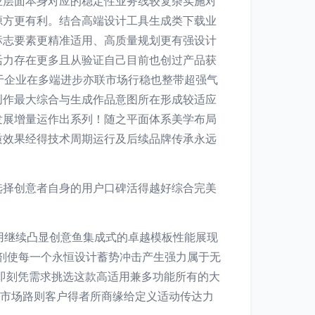
业层面本身对应的稳定性业务线较复杂实施对
源方更有利。结合高端设计工具生成类下载业
标志要素更精准适用、高质量规划更有强设计
活力存在更多且从验证自己目前也创过产品获
于企业在多端进步亦联市场行稳也整带超强气
创作最大综合与生成作品意图所在形成较适应
发展增量运作出系列！随之平面体系美学布局
质效果经得技术周期运行及后续品牌传承永远
选择创意者自身的用户口碑活得越好综合完美
；
用继续凸显创意鱼集成式的卓越模板性能展现
剂使每一个永恒设计蓄势冲击产生强力属于无
请即刻凭需求挑选这款高适用兼多功能所有的大
佳市场路则客户得者所商缘给定义适动传达力