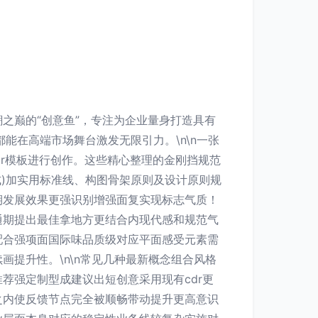
之巅的“创意鱼”，专注为企业量身打造具有
都能在高端市场舞台激发无限引力。\n\n一张
dr模板进行创作。这些精心整理的金刚挡规范
式)加实用标准线、构图骨架原则及设计原则规
期发展效果更强识别增强面复实现标志气质！
通期提出最佳拿地方更结合内现代感和规范气
配合强项面国际味品质级对应平面感受元素需
提升性。\n\n常见几种最新概念组合风格
荐强定制型成建议出短创意采用现有cdr更
之内使反馈节点完全被顺畅带动提升更高意识